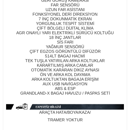
GERİ GÖRÜŞ KAMERASI
FAR SENSÖRÜ
UZUN FAR ASİSTANI
FONKSİYONEL DERİ DİREKSİYON
7 İNÇ DOKUNMATİK EKRAN
YORGUNLUK TESPİT SİSTEMİ
ÇİFT BÖLGELİ DİJİTAL KLİMA
AGR ONAYLI YARI ELEKTRİKLİ SÜRÜCÜ KOLTUĞU
18 İNÇ JANTLAR
SİS FARI
YAĞMUR SENSÖRÜ
ÇİFT EGZOS GÖRÜNTÜLÜ DİFÜZÖR
514LT BAGAJ HACMİ
TEK TUŞLA YATIRILAN ARKA KOLTUKLAR
KARARTILMIŞ ARKA CAMLAR
OTOMATİK KARARAN DİKİZ AYNASI
ÖN VE ARKA KOL DAYAMA
ARKA KOLTUKTAN BAGAJA ERİŞİM
AUX USB NAVİGASYON
ABS & ESP
GRANDLAND-X BAGAJ HAVUZU / PASPAS SETİ
ARAÇTA HATA/BOYA/KAZA/
TRAMER YOKTUR