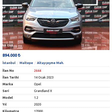
894.000
İstanbul
Maltepe
Altayçeşme Mah.
İlan No
2644
İlan Tarihi
14 Ocak 2023
Marka
Opel
Seri
Grandland X
Model
1.2
Yıl
2020
Kilometre
17000