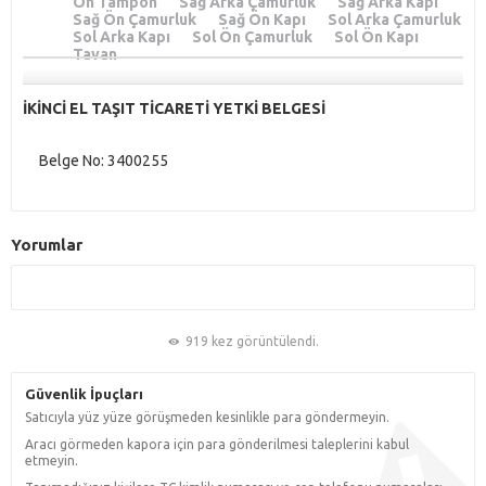
Ön Tampon
Sağ Arka Çamurluk
Sağ Arka Kapı
Sağ Ön Çamurluk
Sağ Ön Kapı
Sol Arka Çamurluk
Sol Arka Kapı
Sol Ön Çamurluk
Sol Ön Kapı
Tavan
İKİNCİ EL TAŞIT TİCARETİ YETKİ BELGESİ
Belge No:
3400255
Yorumlar
919 kez görüntülendi.
Güvenlik İpuçları
Satıcıyla yüz yüze görüşmeden kesinlikle para göndermeyin.
Aracı görmeden kapora için para gönderilmesi taleplerini kabul
etmeyin.