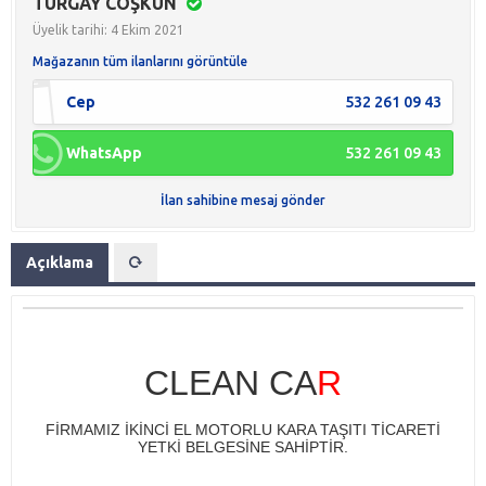
TURGAY COŞKUN
Üyelik tarihi: 4 Ekim 2021
Mağazanın tüm ilanlarını görüntüle
Cep
532 261 09 43
WhatsApp
532 261 09 43
İlan sahibine mesaj gönder
Açıklama
​CLEAN CA
R
FİRMAMIZ İKİNCİ EL MOTORLU KARA TAŞITI TİCARETİ
YETKİ BELGESİNE SAHİPTİR.