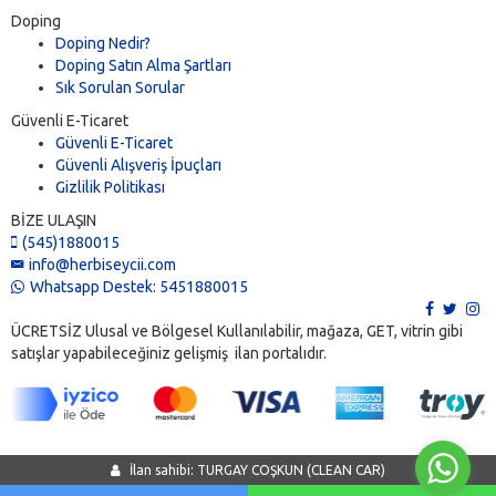
Doping
Doping Nedir?
Doping Satın Alma Şartları
Sık Sorulan Sorular
Güvenli E-Ticaret
Güvenli E-Ticaret
Güvenli Alışveriş İpuçları
Gizlilik Politikası
BİZE ULAŞIN
(545)1880015
info@herbiseycii.com
Whatsapp Destek: 5451880015
ÜCRETSİZ Ulusal ve Bölgesel Kullanılabilir, mağaza, GET, vitrin gibi
satışlar yapabileceğiniz gelişmiş ilan portalıdır.
İlan sahibi: TURGAY COŞKUN (CLEAN CAR)