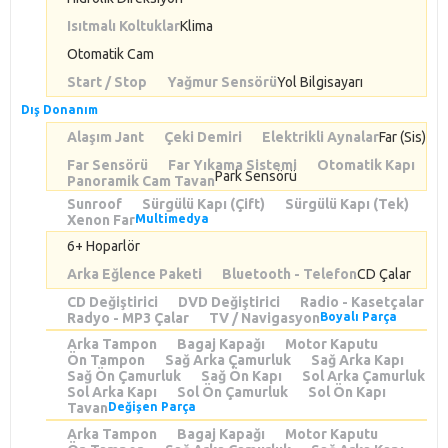
Isıtmalı Koltuklar
Klima
Otomatik Cam
Start / Stop
Yağmur Sensörü
Yol Bilgisayarı
Dış Donanım
Alaşım Jant
Çeki Demiri
Elektrikli Aynalar
Far (Sis)
Far Sensörü
Far Yıkama Sistemi
Otomatik Kapı
Park Sensörü
Panoramik Cam Tavan
Sunroof
Sürgülü Kapı (Çift)
Sürgülü Kapı (Tek)
Xenon Far
Multimedya
6+ Hoparlör
Arka Eğlence Paketi
Bluetooth - Telefon
CD Çalar
CD Değiştirici
DVD Değiştirici
Radio - Kasetçalar
Radyo - MP3 Çalar
TV / Navigasyon
Boyalı Parça
Arka Tampon
Bagaj Kapağı
Motor Kaputu
Ön Tampon
Sağ Arka Çamurluk
Sağ Arka Kapı
Sağ Ön Çamurluk
Sağ Ön Kapı
Sol Arka Çamurluk
Sol Arka Kapı
Sol Ön Çamurluk
Sol Ön Kapı
Tavan
Değişen Parça
Arka Tampon
Bagaj Kapağı
Motor Kaputu