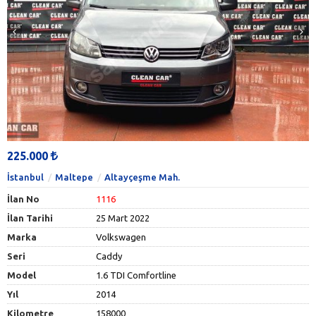
225.000
İstanbul
Maltepe
Altayçeşme Mah.
İlan No
1116
İlan Tarihi
25 Mart 2022
Marka
Volkswagen
Seri
Caddy
Model
1.6 TDI Comfortline
Yıl
2014
Kilometre
158000