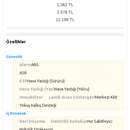
1,362 TL
2.578 TL
12.199 TL
Özellikler
Güvenlik
Alarm
ABS
ASR
ESP
Hava Yastığı (Sürücü)
Hava Yastığı (Yan)
Hava Yastığı (Yolcu)
Immobilizer
Lastik Arıza Göstergesi
Merkezi Kilit
Yokuş Kalkış Desteği
İç Donanım
Deri Döşeme
Elektrikli Koltuklar
Hız Sabitleyici
Hidrolik Direksiyon