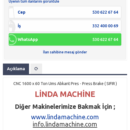
Üyenin tüm ilanlarını görüntüle
Cep
530 622 67 64
İş
332 400 00 69
WhatsApp
530 622 67 64
İlan sahibine mesaj gönder
Açıklama
CNC 1600 x 60 Ton Ums Abkant Pres - Press Brake ( SIFIR )
LİNDA MACHİNE
Diğer Makinelerimize Bakmak İçin ;
www.lindamachine.com
info.lindamachine.com