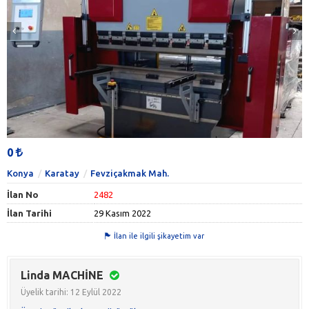
0
Konya
Karatay
Fevziçakmak Mah.
İlan No
2482
İlan Tarihi
29 Kasım 2022
İlan ile ilgili şikayetim var
Linda MACHİNE
Üyelik tarihi: 12 Eylül 2022