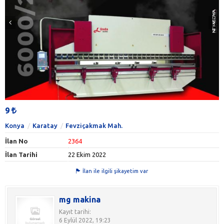
9
Konya
Karatay
Fevziçakmak Mah.
İlan No
2364
İlan Tarihi
22 Ekim 2022
İlan ile ilgili şikayetim var
mg makina
Kayıt tarihi:
6 Eylül 2022, 19:23