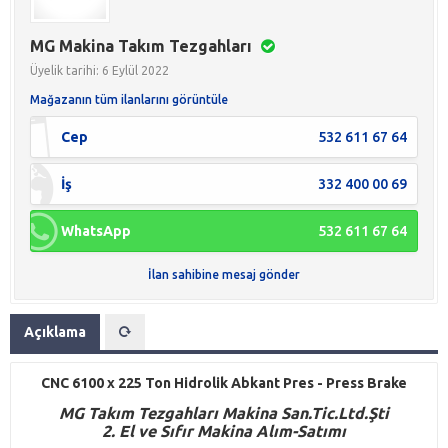
MG Makina Takım Tezgahları
Üyelik tarihi: 6 Eylül 2022
Mağazanın tüm ilanlarını görüntüle
Cep
532 611 67 64
İş
332 400 00 69
WhatsApp
532 611 67 64
İlan sahibine mesaj gönder
Açıklama
CNC 6100 x 225 Ton Hidrolik Abkant Pres - Press Brake
M
G
Takım Tezgahları Makina San.Tic.Ltd.Şti
2. El ve Sıfır Makina Alım-Satımı