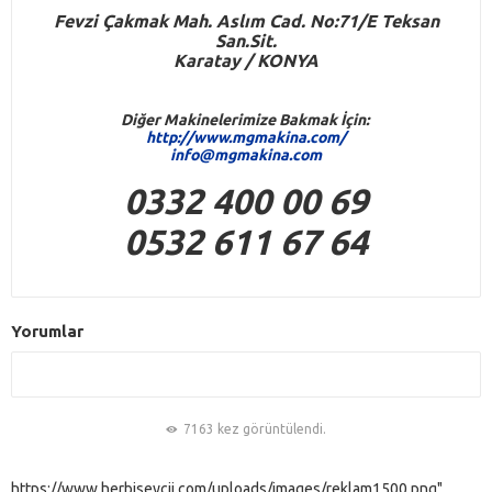
Fevzi Çakmak Mah. Aslım Cad. No:71/E Teksan
San.Sit.
Karatay / KONYA
Diğer Makinelerimize Bakmak İçin:
http://www.mgmakina.com/
info@mgmakina.com
0332 400 00 69
0532 611 67 64
Yorumlar
7163 kez görüntülendi.
https://www.herbiseycii.com/uploads/images/reklam1500.png"