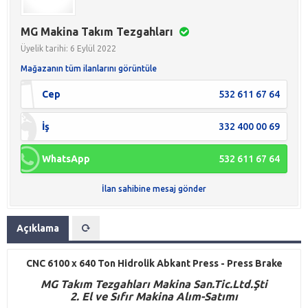
MG Makina Takım Tezgahları
Üyelik tarihi: 6 Eylül 2022
Mağazanın tüm ilanlarını görüntüle
Cep
532 611 67 64
İş
332 400 00 69
WhatsApp
532 611 67 64
İlan sahibine mesaj gönder
Açıklama
CNC 6100 x 640 Ton Hidrolik Abkant Press - Press Brake
M
G
Takım Tezgahları Makina San.Tic.Ltd.Şti
2. El ve Sıfır Makina Alım-Satımı