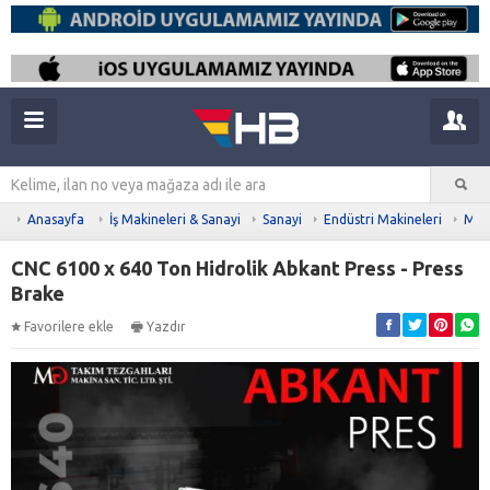
Anasayfa
İş Makineleri & Sanayi
Sanayi
Endüstri Makineleri
Meta
CNC 6100 x 640 Ton Hidrolik Abkant Press - Press
Brake
Favorilere ekle
Yazdır