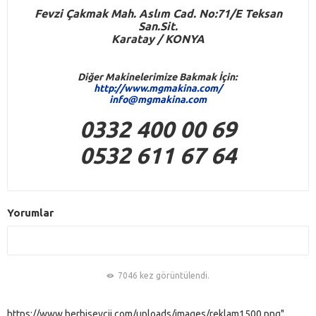
Fevzi Çakmak Mah. Aslım Cad. No:71/E Teksan
San.Sit.
Karatay / KONYA
Diğer Makinelerimize Bakmak İçin:
http://www.mgmakina.com/
info@mgmakina.com
0332 400 00 69
0532 611 67 64
Yorumlar
7046 kez görüntülendi.
https://www.herbiseycii.com/uploads/images/reklam1500.png"