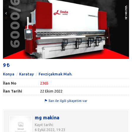
9
Konya
Karatay
Fevziçakmak Mah.
İlan No
2365
İlan Tarihi
22 Ekim 2022
İlan ile ilgili şikayetim var
mg makina
Kayıt tarihi:
6 Eylül 2022, 19:23