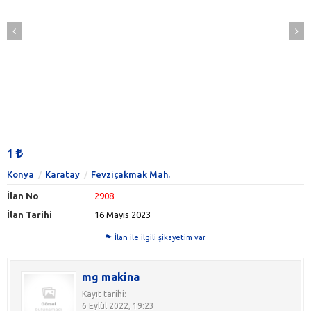
1
Konya
Karatay
Fevziçakmak Mah.
İlan No
2908
İlan Tarihi
16 Mayıs 2023
İlan ile ilgili şikayetim var
mg makina
Kayıt tarihi:
6 Eylül 2022, 19:23