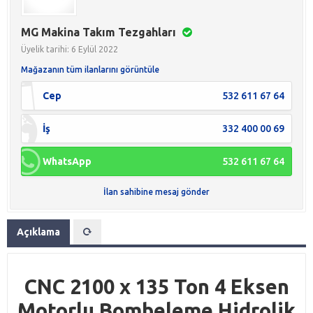
MG Makina Takım Tezgahları
Üyelik tarihi: 6 Eylül 2022
Mağazanın tüm ilanlarını görüntüle
Cep
532 611 67 64
İş
332 400 00 69
WhatsApp
532 611 67 64
İlan sahibine mesaj gönder
Açıklama
CNC 2100 x 135 Ton 4 Eksen
Motorlu Bombeleme Hidrolik