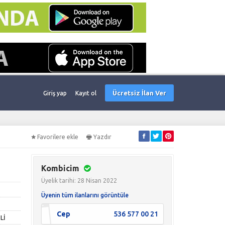
Ücretsiz İlan Ver
Giriş yap
Kayıt ol
Favorilere ekle
Yazdır
Kombicim
Üyelik tarihi: 28 Nisan 2022
Üyenin tüm ilanlarını görüntüle
Cep
536 577 00 21
Lİ