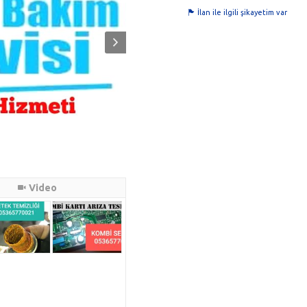
İlan ile ilgili şikayetim var
Video