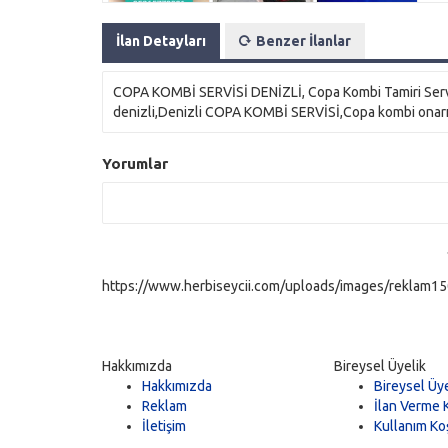
İlan Detayları
Benzer İlanlar
COPA KOMBİ SERVİSİ DENİZLİ, Copa Kombi Tamiri Servis
denizli,Denizli COPA KOMBİ SERVİSİ,Copa kombi onarım
Yorumlar
https://www.herbiseycii.com/uploads/images/reklam150
Hakkımızda
Bireysel Üyelik
Hakkımızda
Bireysel Üye
Reklam
İlan Verme K
İletişim
Kullanım Koş