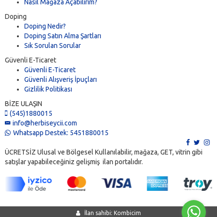
Nasıl Mağaza Açabilirim?
Doping
Doping Nedir?
Doping Satın Alma Şartları
Sık Sorulan Sorular
Güvenli E-Ticaret
Güvenli E-Ticaret
Güvenli Alışveriş İpuçları
Gizlilik Politikası
BİZE ULAŞIN
(545)1880015
info@herbiseycii.com
Whatsapp Destek: 5451880015
ÜCRETSİZ Ulusal ve Bölgesel Kullanılabilir, mağaza, GET, vitrin gibi
satışlar yapabileceğiniz gelişmiş ilan portalıdır.
İlan sahibi: Kombicim