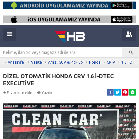
Anasayfa
Vasıta
Arazi, SUV & Pick-up
Honda
CR-V
1.6 i-DTE
DİZEL OTOMATİK HONDA CRV 1.6 İ-DTEC
EXECUTİVE
Favorilere ekle
Yazdır