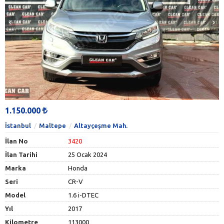
1.150.000
İstanbul
Maltepe
Altayçeşme Mah.
İlan No
3420
İlan Tarihi
25 Ocak 2024
Marka
Honda
Seri
CR-V
Model
1.6 i-DTEC
Yıl
2017
Kilometre
113000