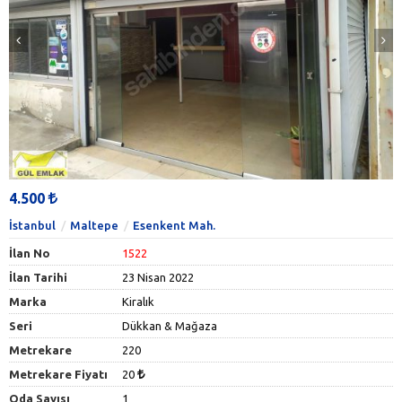
4.500
İstanbul
Maltepe
Esenkent Mah.
İlan No
1522
İlan Tarihi
23 Nisan 2022
Marka
Kiralık
Seri
Dükkan & Mağaza
Metrekare
220
Metrekare Fiyatı
20
Oda Sayısı
1