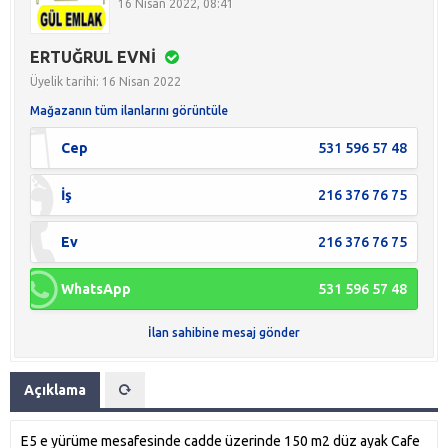
16 Nisan 2022, 08:41
ERTUĞRUL EVNİ
Üyelik tarihi: 16 Nisan 2022
Mağazanın tüm ilanlarını görüntüle
Cep
531 596 57 48
İş
216 376 76 75
Ev
216 376 76 75
WhatsApp
531 596 57 48
İlan sahibine mesaj gönder
Açıklama
E5 e yürüme mesafesinde cadde üzerinde 150 m2 düz ayak Cafe