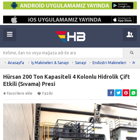
Anasayfa
İş Makineleri & Sanayi
Sanayi
Endüstri Makineleri
Meta
Hürsan 200 Ton Kapasiteli 4 Kolonlu Hidrolik Çift
Etkili (Sıvama) Presi
Favorilere ekle
Yazdır