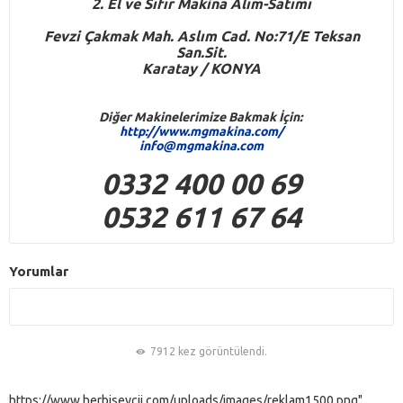
2. El ve Sıfır Makina Alım-Satımı
Fevzi Çakmak Mah. Aslım Cad. No:71/E Teksan
San.Sit.
Karatay / KONYA
Diğer Makinelerimize Bakmak İçin:
http://www.mgmakina.com/
info@mgmakina.com
0332 400 00 69
0532 611 67 64
Yorumlar
7912 kez görüntülendi.
https://www.herbiseycii.com/uploads/images/reklam1500.png"