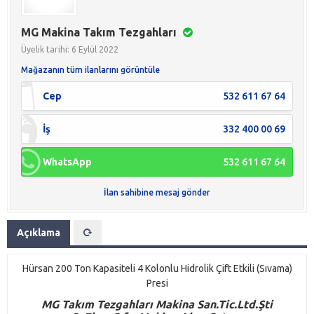
MG Makina Takım Tezgahları
Üyelik tarihi: 6 Eylül 2022
Mağazanın tüm ilanlarını görüntüle
Cep
532 611 67 64
İş
332 400 00 69
WhatsApp
532 611 67 64
İlan sahibine mesaj gönder
Açıklama
Hürsan 200 Ton Kapasiteli 4 Kolonlu Hidrolik Çift Etkili (Sıvama)
Presi
M
G
Takım Tezgahları Makina San.Tic.Ltd.Şti