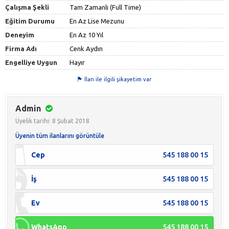
Çalışma Şekli
Tam Zamanlı (Full Time)
Eğitim Durumu
En Az Lise Mezunu
Deneyim
En Az 10 Yıl
Firma Adı
Cenk Aydın
Engelliye Uygun
Hayır
İlan ile ilgili şikayetim var
Admin
Üyelik tarihi: 8 Şubat 2018
Üyenin tüm ilanlarını görüntüle
Cep
545 188 00 15
İş
545 188 00 15
Ev
545 188 00 15
WhatsApp
545 188 00 15