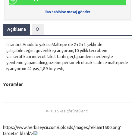
İlan sahibine mesaj gönder
Açıklama
İstanbul Anadolu yakası Maltepe de 2+2+2 şeklinde
çalışabileceğim güvenlik işi arıyorum,10 yıllık tecrübem
var,sertifikam mevcut fakat tarihi geçti,pandemi nedeniyle
yenileme yapamadım,gözetim personeli olarak sadece maltepede
iş arıyorum 42 yaş,1,89 boy,evli,
Yorumlar
1915 kez görüntülendi.
https://www.herbiseycii.com/uploads/images/reklam1500.png"
target='_blank'>