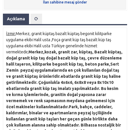
İlan sahibine mesaj gönder
Açıklama
İzmir.
Merkez, granit küptaş bazalt küptaş begonit kilitparke
uygulama ekibi Halil usta ,Foça granit küp taş bazalt küp taş
uygulama ekibi Halil usta Türkiye genelinde hizmet
vermektedir,
Merkez,kozak, granit zar, küptaş, Bazalt küptaş,
doğal granit küp taş doğal bazalt küp taş, çevre düzenleme
halil taşeron, kilitparke begonit küp taş, beton parke,Sert
Zemin peyzaj uygulamalarında en çok kullanılan
doğal taş
ve
granit küptaş
ürünleridir.ebatlarda granit küp taş haline
getirilmektedir.
Çoğunlukla 4x6x6, 6x8x8 veya 8x10x10
ebatlarında granit küp taş imalatı yapılmaktadır.
Bu kesim
ve kırma işlemlerinde, granitin doğal yapısına zarar
vermemek ve renk sapmasının meydana gelmemesi için
özel makineler kullanılmaktadır.Park, bahçe, caddeler,
kaldırımlar, binalar ve apartmanların peyzaj işçiliğinde
kullanılan granit küp taşları her geçen günle birlikte daha
çok kullanım alanına sahip olmaktadır. Bilhassa nostaljik bir