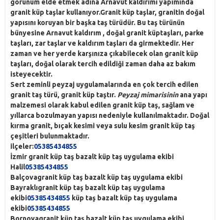
görünüm elde etmek adına Arnavut kaldırımı yapımında
granit küp taşlar kullanıyor.
Granit küp taşlar
, granitin doğal
yapısını koruyan bir başka taş türüdür. Bu taş türünün
bünyesine Arnavut kaldırım , doğal granit küptaşları, parke
taşları, zar taşlar ve kaldırım taşları da girmektedir. Her
zaman ve her yerde karşınıza çıkabilecek olan granit küp
taşları, doğal olarak tercih edildiği zaman daha az bakım
isteyecektir.
Sert zeminli peyzaj uygulamalarında en çok tercih edilen
granit taş türü, granit küp taştır.
Peyzaj mimarisinin
ana yapı
malzemesi olarak kabul edilen granit küp taş, sağlam ve
yıllarca bozulmayan yapısı nedeniyle kullanılmaktadır. Doğal
kırma granit, bıçak kesimi veya sulu kesim granit küp taş
çeşitleri bulunmaktadır.
ilçeler:
05385434855
İzmir granit küp taş bazalt küp taş uygulama ekibi
Halil
05385434855
Balçova
granit küp taş bazalt küp taş uygulama ekibi
Bayraklı
granit küp taş bazalt küp taş uygulama
ekibi
05385434855
küp taş bazalt küp taş uygulama
ekibi
05385434855
Bornova
granit küp taş bazalt küp taş uygulama ekibi