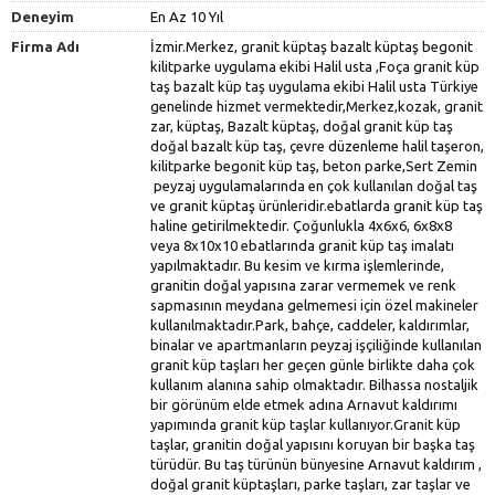
Deneyim
En Az 10 Yıl
Firma Adı
İzmir.Merkez, granit küptaş bazalt küptaş begonit kilitparke uygulama ekibi Halil usta ,Foça granit küp taş bazalt küp taş uygulama ekibi Halil usta Türkiye genelinde hizmet vermektedir,Merkez,kozak, granit zar, küptaş, Bazalt küptaş, doğal granit küp taş doğal bazalt küp taş, çevre düzenleme halil taşeron, kilitparke begonit küp taş, beton parke,Sert Zemin peyzaj uygulamalarında en çok kullanılan doğal taş ve granit küptaş ürünleridir.ebatlarda granit küp taş haline getirilmektedir. Çoğunlukla 4x6x6, 6x8x8 veya 8x10x10 ebatlarında granit küp taş imalatı yapılmaktadır. Bu kesim ve kırma işlemlerinde, granitin doğal yapısına zarar vermemek ve renk sapmasının meydana gelmemesi için özel makineler kullanılmaktadır.Park, bahçe, caddeler, kaldırımlar, binalar ve apartmanların peyzaj işçiliğinde kullanılan granit küp taşları her geçen günle birlikte daha çok kullanım alanına sahip olmaktadır. Bilhassa nostaljik bir görünüm elde etmek adına Arnavut kaldırımı yapımında granit küp taşlar kullanıyor.Granit küp taşlar, granitin doğal yapısını koruyan bir başka taş türüdür. Bu taş türünün bünyesine Arnavut kaldırım , doğal granit küptaşları, parke taşları, zar taşlar ve kaldırım taşları da girmektedir. Her zaman ve her yerde karşınıza çıkabilecek olan granit küp taşları, doğal olarak tercih edildiği zaman daha az bakım isteyecektir. Sert zeminli peyzaj uygulamalarında en çok tercih edilen granit taş türü, granit küp taştır. Peyzaj mimarisinin ana yapı malzemesi olarak kabul edilen granit küp taş, sağlam ve yıllarca bozulmayan yapısı nedeniyle kullanılmaktadır. Doğal kırma granit, bıçak kesimi veya sulu kesim granit küp taş çeşitleri bulunmaktadır. ilçeler:05385434855 İzmir granit küp taş bazalt küp taş uygulama ekibi Halil05385434855 Balçovagranit küp taş bazalt küp taş uygulama ekibi Bayraklıgranit küp taş bazalt küp taş uygulama ekibi05385434855 küp taş bazalt küp taş uygulama ekibi05385434855 Bornovagranit küp taş bazalt küp taş uygulama ekibi 05385434855 küp taş bazalt küp taş uygulama ekibi 05385434855 Bucagranit küp taş bazalt küp taş uygulama ekibi05385434855 küp taş bazalt küp taş uygulama ekibi05385434855 Çiğligranit küp taş bazalt küp taş uygulama ekibi05385434855 küp taş bazalt küp taş uygulama ekibi05385434855 Gaziemirgranit küp taş bazalt küp taş uygulama ekibi05385434855 küp taş bazalt küp taş uygulama ekibi05385434855 Güzelbahçegranit küp taş bazalt küp taş uygulama ekibi05385434855 küp taş bazalt küp taş uygulama ekibi05385434855 Karabağlargranit küp taş bazalt küp taş uygulama ekibi05385434855 küp taş bazalt küp taş uygulama ekibi05385434855 Karşıyakagranit küp taş bazalt küp taş uygulama ekibi,Manisa,er-ni granit küp taş bazalt küp taş kayrak taşı andezit taşı istinat taş duvarı karo kilitparke begonit küp taş uygulama ekibi Halil usta Türkiye genelinde hizmet,05385434855 küp taş bazalt küp taş uygulama ekibi,Manisa,er-ni granit küp taş bazalt küp taş kayrak taşı andezit taşı istinat taş duvarı karo kilitparke begonit küp taş uygulama ekibi Halil usta Türkiye genelinde hizmet,05385434855 İzmir,er-ni granit küp taş bazalt küp taş kayrak taşı andezit taşı istinat taş duvarı karo kilitparke begonit küp taş uygulama ekibi Halil usta Türkiye genelinde hizmet,05385434855 Yunusemre,er-ni granit küp taş bazalt küp taş kayrak taşı andezit taşı istinat taş duvarı karo kilitparke begonit küp taş uygulama ekibi Halil usta Türkiye genelinde hizmet,05385434855 Ahmetli,er-ni granit küp taş bazalt küp taş kayrak taşı andezit taşı istinat taş duvarı karo kilitparke begonit küp taş uygulama ekibi Halil usta Türkiye genelinde hizmet,05385434855 Akhisar,er-ni granit küp taş bazalt küp taş kayrak taşı andezit taşı istinat taş duvarı karo kilitparke begonit küp taş uygulama ekibi Halil usta Türkiye genelinde hizmet,05385434855 Alaşehir,er-ni granit küp taş bazalt küp taş kayrak taşı andezit taşı istinat taş duvarı karo kilitparke begonit küp taş uygulama ekibi Halil usta Türkiye genelinde hizmet,05385434855 Demirci,er-ni granit küp taş bazalt küp taş kayrak taşı andezit taşı istinat taş duvarı karo kilitparke begonit küp taş uygulama ekibi Halil usta Türkiye genelinde hizmet,05385434855 Gölmarmara,er-ni granit küp taş bazalt küp taş kayrak taşı andezit taşı istinat taş duvarı karo kilitparke begonit küp taş uygulama ekibi Halil usta Türkiye genelinde hizmet,05385434855 Gördes,er-ni granit küp taş bazalt küp taş kayrak taşı andezit taşı istinat taş duvarı karo kilitparke begonit küp taş uygulama ekibi Halil usta Türkiye genelinde hizmet,05385434855 Kırkağaç,er-ni granit küp taş bazalt küp taş kayrak taşı andezit taşı istinat taş duvarı karo kilitparke begonit küp taş uygulama ekibi Halil usta Türkiye genelinde hizmet,05385434855 Köprübaşı,er-ni granit küp taş bazalt küp taş kayrak taşı andezit taşı istinat taş duvarı karo kilitparke begonit küp taş uygulama ekibi Halil usta Türkiye genelinde hizmet,05385434855 Kula,er-ni granit küp taş bazalt küp taş kayrak taşı andezit taşı istinat taş duvarı karo kilitparke begonit küp taş uygulama ekibi Halil usta Türkiye genelinde hizmet,05385434855 Salihli,er-ni granit küp taş bazalt küp taş kayrak taşı andezit taşı istinat taş duvarı karo kilitparke begonit küp taş uygulama ekibi Halil usta Türkiye genelinde hizmet,05385434855 Sarıgöl,er-ni granit küp taş bazalt küp taş kayrak taşı andezit taşı istinat taş duvarı karo kilitparke begonit küp taş uygulama ekibi Halil usta Türkiye genelinde hizmet,05385434855 Saruhanlı,er-ni granit küp taş bazalt küp taş kayrak taşı andezit taşı istinat taş duvarı karo kilitparke begonit küp taş uygulama ekibi Halil usta Türkiye genelinde hizmet,05385434855 Selendi,er-ni granit küp taş bazalt küp taş kayrak taşı andezit taşı istinat taş duvarı karo kilitparke begonit küp taş uygulama ekibi Halil usta Türkiye genelinde hizmet,05385434855 Soma,er-ni granit küp taş bazalt küp taş kayrak taşı andezit taşı istinat taş duvarı karo kilitparke begonit küp taş uygulama ekibi Halil usta Türkiye genelinde hizmet,05385434855 Turgutlu,er-ni granit küp taş bazalt küp taş kayrak taşı andezit taşı istinat taş duvarı karo kilitparke begonit küp taş uygulama ekibi Halil usta Türkiye genelinde hizmet,05385434855 Konakgranit küp taş bazalt küp taş uygulama ekibi Narlıderegranit küp taş bazalt küp taş uygulama ekibi,Muğla,er-ni granit küp taş bazalt küp taş kayrak taşı andezit taşı istinat taş duvarı karo kilitparke begonit küp taş uygulama ekibi Halil usta Türkiye genelinde hizmet,05385434855 küp taş bazalt küp taş uygulama ekibi,Muğla,er-ni granit küp taş bazalt küp taş kayrak taşı andezit taşı istinat taş duvarı karo kilitparke begonit küp taş uygulama ekibi Halil usta Türkiye genelinde hizmet,05385434855 Menteşe ,er-ni granit küp taş bazalt küp taş kayrak taşı andezit taşı istinat taş duvarı karo kilitparke begonit küp taş uygulama ekibi Halil usta Türkiye genelinde hizmet, vermektedir Bodrum,er-ni granit küp taş bazalt küp taş kayrak taşı andezit taşı istinat taş duvarı karo kilitparke begonit küp taş uygulama ekibi Halil usta Türkiye genelinde hizmet,Balıkesir,er-ni granit küp taş bazalt küp taş kayrak taşı andezit taşı istinat taş duvarı karo kilitparke begonit küp taş uygulama ekibi Halil usta Türkiye genelinde hizmet,05385434855 Altıeylül,er-ni granit küp taş bazalt küp taş kayrak taşı andezit taşı istinat taş duvarı karo kilitparke begonit küp taş uygulama ekibi Halil usta Türkiye genelinde hizmet,05385434855 Karesi,er-ni granit küp taş bazalt küp taş kayrak taşı andezit taşı istinat taş duvarı karo kilitparke begonit küp taş uygulama ekibi Halil usta Türkiye genelinde hizmet,05385434855 Ayvalık,er-ni granit küp taş bazalt küp taş kayrak taşı andezit taşı istinat taş duvarı karo kilitparke begonit küp taş uygulama ekibi Halil usta Türkiye genelinde hizmet,05385434855 Balya,er-ni granit küp taş bazalt küp taş kayrak taşı andezit taşı istinat taş duvarı karo kilitparke begonit küp taş uygulama ekibi Halil usta Türkiye genelinde hizmet,05385434855 Bandırma,er-ni granit küp taş bazalt küp taş kayrak taşı andezit taşı istinat taş duvarı karo kilitparke begonit küp taş uygulama ekibi Halil usta Türkiye genelinde hizmet,05385434855 Bigadiç,er-ni granit küp taş bazalt küp taş kayrak taşı andezit taşı istinat taş duvarı karo kilitparke begonit küp taş uygulama ekibi Halil usta Türkiye genelinde hizmet,05385434855 Burhaniye,er-ni granit küp taş bazalt küp taş kayrak taşı andezit taşı istinat taş duvarı karo kilitparke begonit küp taş uygulama ekibi Halil usta Türkiye genelinde hizmet,05385434855 Dursunbey,er-ni granit küp taş bazalt küp taş kayrak taşı andezit taşı istinat taş duvarı karo kilitparke begonit küp taş uygulama ekibi Halil usta Türkiye genelinde hizmet,05385434855 Edremit,er-ni granit küp taş bazalt küp taş kayrak taşı andezit taşı istinat taş duvarı karo kilitparke begonit küp taş uygulama ekibi Halil usta Türkiye genelinde hizmet,05385434855 Erdek,er-ni granit küp taş bazalt küp taş kayrak taşı andezit taşı istinat taş duvarı karo kilitparke begonit küp taş uygulama ekibi Dalaman,er-ni granit küp taş bazalt küp taş kayrak taşı andezit taşı istinat taş duvarı karo kilitparke begonit küp taş uygulama ekibi Halil usta Türkiye genelinde hizmet, Datça,er-ni granit küp taş bazalt küp taş kayrak taşı andezit taşı istinat taş duvarı karo kilitparke begonit küp taş uygulama ekibi Halil usta Türkiye genelinde hizmet, Fethiye,er-ni granit küp taş bazalt küp taş kayrak taşı andezit taşı istinat taş duvarı karo kilitparke begonit küp taş uygulama ekibi Halil usta Türkiye genelinde hizmet, Kavaklıdere,er-ni granit küp taş bazalt küp taş kayrak taşı andezit taşı istinat taş duvarı karo kilitparke begonit küp taş uygulama ekibi Halil usta Türkiye genelinde hizmet, Köyceğiz,er-ni granit küp taş bazalt küp taş kayrak taşı andezit taşı istinat taş duvarı karo kilitparke begonit küp taş uygulama ekibi Halil usta Türkiye genelinde hizmet, Marmaris,er-ni granit küp taş bazalt küp taş kayrak taşı andezit taşı istinat taş duvarı karo kilitparke begonit küp taş uygulama ekibi Halil u