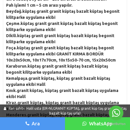
Pah işlemi 1 cm – 5 cm arası yapılır.
Beydağ.küptaş granit granit küptaş bazalt küptaş begonit
kilitparke uygulama ekibi
Çeşme.küptaş granit granit küptaş bazalt küptaş begonit
kilitparke uygulama ekibi
Dikili.küptaş granit granit küptaş bazalt küptaş begonit
kilitparke uygulama ekibi
Foça.küptaş granit granit küptaş bazalt küptaş begonit
kilitparke uygulama ekibi
GRANİT KIRMA BORDÜR
10x20x50cm, 10x17x70cm, 10x15x50-70 cm, 15x20x50cm
Karaburun.küptaş granit granit küptaş bazalt küptaş
begonit kilitparke uygulama ekibi
Kemalpaşa.granit küptaş, küptaş granit bazalt küptaş
uygulama ekibi Halil
Kınık.granit küptaş, küptaş granit bazalt küptaş uygulama
ekibi Halil
Kiraz.granit küptaş, küptaş granit bazalt küptaş uygulama
İlan sahibi: Halil usta (ER-Nİ,GRANİT KÜPTAŞ, granit küp taş granit küp taş
ekibi Halil
bazalt küp taş urla)
Menderes.granit küptaş, küptaş granit bazalt küptaş
uygulama ekibi Halil
Ara
WhatsApp
Menemen.granit küptaş, küptaş granit bazalt küptaş