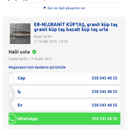
İlan ile ilgili şikayetim var
ER-Nİ,GRANİT KÜPTAŞ, granit küp taş
granit küp taş bazalt küp taş urla
Kayıt tarihi:
17 Aralık 2021, 14:36
Halil usta
Üyelik tarihi: 17 Aralık 2021
Mağazanın tüm ilanlarını görüntüle
Cep
538 543 48 55
İş
538 543 48 55
Ev
538 543 48 55
WhatsApp
538 543 48 55