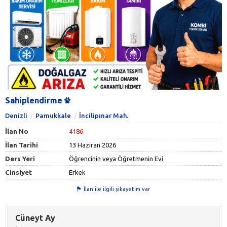
Sahiplendirme
Denizli
Pamukkale
İncilipınar Mah.
İlan No
4186
İlan Tarihi
13 Haziran 2026
Ders Yeri
Öğrencinin veya Öğretmenin Evi
Cinsiyet
Erkek
İlan ile ilgili şikayetim var
Cüneyt Ay