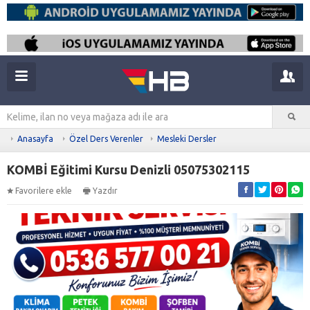
Anasayfa
Özel Ders Verenler
Mesleki Dersler
KOMBİ Eğitimi Kursu Denizli 05075302115
Favorilere ekle
Yazdır