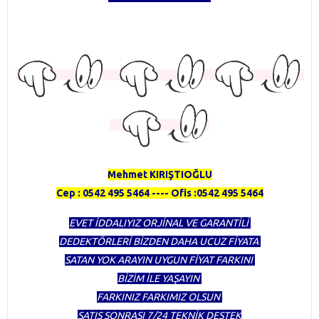
TÜRKİYENİN EN KAPSAMLI DEDEKTÖR FİRMASI OLMAKTAN
GURUR DUYUYORUZ
HERTÜRLÜ DEDEKTÖR ALINIR SATILIR TAKAS YAPILIR
Mehmet KIRIŞTIOĞLU
Cep : 0542 495 5464 ---- Ofis :0542 495 5464
EVET İDDALIYIZ ORJİNAL VE GARANTİLİ
DEDEKTÖRLERİ BİZDEN DAHA UCUZ FİYATA
SATAN YOK ARAYIN UYGUN FİYAT FARKINI
BİZİM İLE YAŞAYIN
FARKINIZ FARKIMIZ OLSUN
SATIŞ SONRASI 7/24 TEKNİK DESTEK