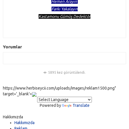
Hemen Arayın
Farkı Yakalayın
Kastamonu Gümüş Dedektör
Yorumlar
5895 kez görüntülendi.
https://www.herbiseycii.com/uploads/images/reklam1500.png"
target='_blank'>
Powered by
Translate
Hakkımızda
Hakkımızda
Reklam