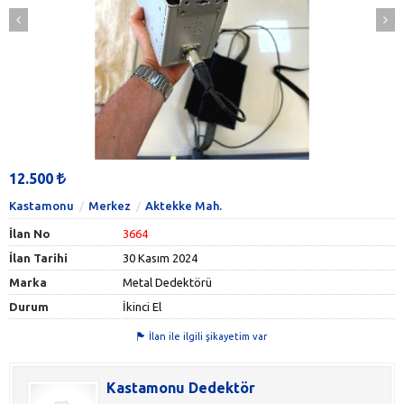
12.500
Kastamonu
Merkez
Aktekke Mah.
İlan No
3664
İlan Tarihi
30 Kasım 2024
Marka
Metal Dedektörü
Durum
İkinci El
İlan ile ilgili şikayetim var
Kastamonu Dedektör