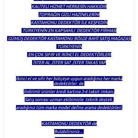
KALİTELİ HİZMET HERKESİN HAKKIDIR
TOPRAĞIN GİZLİ HAZİNELERİNİ
KASTAMONU DEDEKTÖR İLE KEŞFEDİN
TÜRKİYENİN EN KAPSAMLI DEDEKTÖR FİRMASI
GÜMÜŞ DEDEKTÖR KASTAMONU BÖLGE BAYİİ SATIŞ MAĞAZASI
TÜRKİYENİN
EN ÇOK SIFIR VE İKİNCİ EL DEDEKTÖRLERİ
İSTER AL ,İSTER SAT ,İSTER TAKAS YAP
İkinci el ve sıfır her bütçeye uygun aradığınız her marka
dedektörler de.
İndirimli ürünler kredi kartına 3-6 taksit imkanı,
Satış sonrası uzman ekibimizle teknik destek ,
aradığınız tüm marka model define arama dedektörleri,
KASTAMONU DEDEKTÖR de
Bulabilirsiniz…