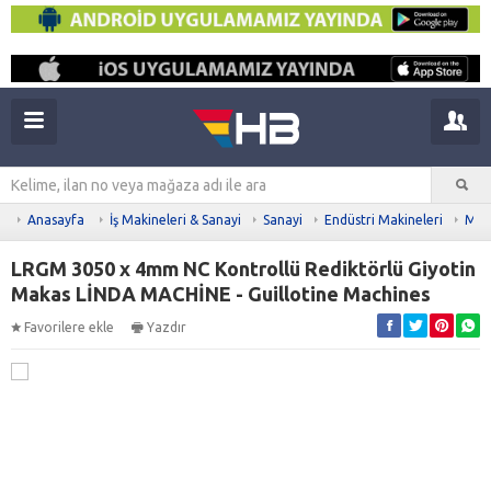
Anasayfa
İş Makineleri & Sanayi
Sanayi
Endüstri Makineleri
Meta
LRGM 3050 x 4mm NC Kontrollü Rediktörlü Giyotin
Makas LİNDA MACHİNE - Guillotine Machines
Favorilere ekle
Yazdır