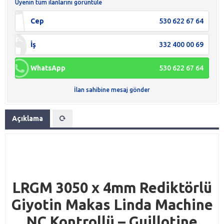
Üyenin tüm ilanlarını görüntüle
Cep
530 622 67 64
İş
332 400 00 69
WhatsApp
530 622 67 64
İlan sahibine mesaj gönder
Açıklama
LRGM 3050 x 4mm Rediktörlü
Giyotin Makas Linda Machine
NC Kontrollü – Guillotine