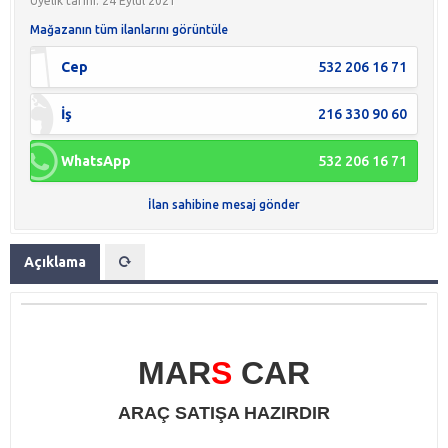
Üyelik tarihi: 24 Eylül 2021
Mağazanın tüm ilanlarını görüntüle
Cep
532 206 16 71
İş
216 330 90 60
WhatsApp
532 206 16 71
İlan sahibine mesaj gönder
Açıklama
MAR
S
CAR
ARAÇ SATIŞA HAZIRDIR