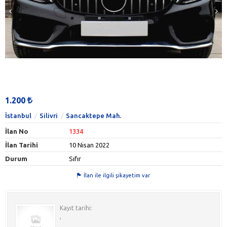
1.200
İstanbul
Silivri
Sancaktepe Mah.
İlan No
1334
İlan Tarihi
10 Nisan 2022
Durum
Sıfır
İlan ile ilgili şikayetim var
Kayıt tarihi:
,