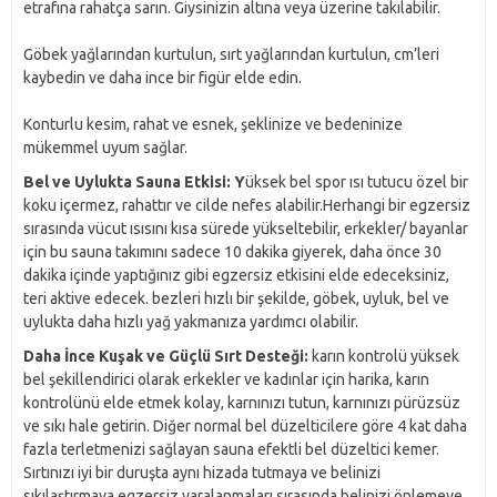
etrafına rahatça sarın. Giysinizin altına veya üzerine takılabilir.
Göbek yağlarından kurtulun, sırt yağlarından kurtulun, cm’leri
kaybedin ve daha ince bir figür elde edin.
Konturlu kesim, rahat ve esnek, şeklinize ve bedeninize
mükemmel uyum sağlar.
Bel ve Uylukta Sauna Etkisi: Y
üksek bel spor ısı tutucu özel bir
koku içermez, rahattır ve cilde nefes alabilir.Herhangi bir egzersiz
sırasında vücut ısısını kısa sürede yükseltebilir, erkekler/ bayanlar
için bu sauna takımını sadece 10 dakika giyerek, daha önce 30
dakika içinde yaptığınız gibi egzersiz etkisini elde edeceksiniz,
teri aktive edecek. bezleri hızlı bir şekilde, göbek, uyluk, bel ve
uylukta daha hızlı yağ yakmanıza yardımcı olabilir.
Daha İnce Kuşak ve Güçlü Sırt Desteği:
karın kontrolü yüksek
bel şekillendirici olarak erkekler ve kadınlar için harika, karın
kontrolünü elde etmek kolay, karnınızı tutun, karnınızı pürüzsüz
ve sıkı hale getirin. Diğer normal bel düzelticilere göre 4 kat daha
fazla terletmenizi sağlayan sauna efektli bel düzeltici kemer.
Sırtınızı iyi bir duruşta aynı hizada tutmaya ve belinizi
sıkılaştırmaya egzersiz yaralanmaları sırasında belinizi önlemeye