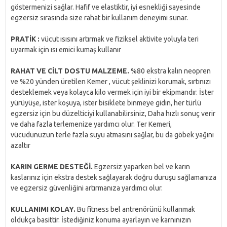
göstermenizi sağlar. Hafif ve elastiktir, iyi esnekliği sayesinde
egzersiz sırasında size rahat bir kullanım deneyimi sunar.
PRATİK :
vücut ısısını artırmak ve fiziksel aktivite yoluyla teri
uyarmak için ısı emici kumaş kullanır
RAHAT VE CİLT DOSTU MALZEME.
%80 ekstra kalın neopren
ve %20 yünden üretilen Kemer , vücut şeklinizi korumak, sırtınızı
desteklemek veya kolayca kilo vermek için iyi bir ekipmandır. İster
yürüyüşe, ister koşuya, ister bisiklete binmeye gidin, her türlü
egzersiz için bu düzelticiyi kullanabilirsiniz, Daha hızlı sonuç verir
ve daha fazla terlemenize yardımcı olur. Ter Kemeri,
vücudunuzun terle fazla suyu atmasını sağlar, bu da göbek yağını
azaltır
KARIN GERME DESTEĞİ.
Egzersiz yaparken bel ve karın
kaslarınız için ekstra destek sağlayarak doğru duruşu sağlamanıza
ve egzersiz güvenliğini artırmanıza yardımcı olur.
KULLANIMI KOLAY.
Bu fitness bel antrenörünü kullanmak
oldukça basittir. İstediğiniz konuma ayarlayın ve karnınızın