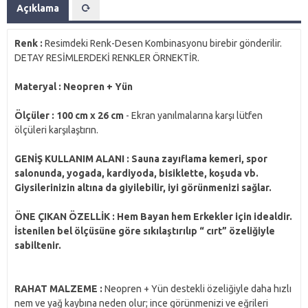
Açıklama
Renk :
Resimdeki Renk-Desen Kombinasyonu birebir gönderilir.
DETAY RESİMLERDEKİ RENKLER ÖRNEKTİR.
Materyal : Neopren + Yün
Ölçüler : 100 cm x 26 cm
- Ekran yanılmalarına karşı lütfen
ölçüleri karşılaştırın.
GENİŞ KULLANIM ALANI : Sauna zayıflama kemeri, spor
salonunda, yogada, kardiyoda, bisiklette, koşuda vb.
Giysilerinizin altına da giyilebilir, iyi görünmenizi sağlar.
ÖNE ÇIKAN ÖZELLİK : Hem Bayan hem Erkekler için idealdir.
İstenilen bel ölçüsüne göre sıkılaştırılıp “ cırt” özeliğiyle
sabiltenir.
RAHAT MALZEME :
Neopren + Yün destekli özeliğiyle daha hızlı
nem ve yağ kaybına neden olur; ince görünmenizi ve eğrileri