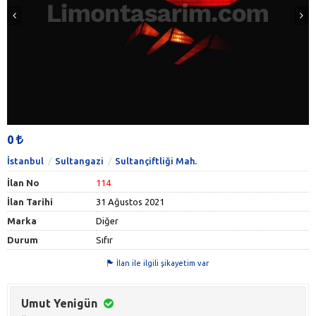
0
İstanbul
Sultangazi
Sultançiftliği Mah.
İlan No
114
İlan Tarihi
31 Ağustos 2021
Marka
Diğer
Durum
Sıfır
İlan ile ilgili şikayetim var
Umut Yenigün