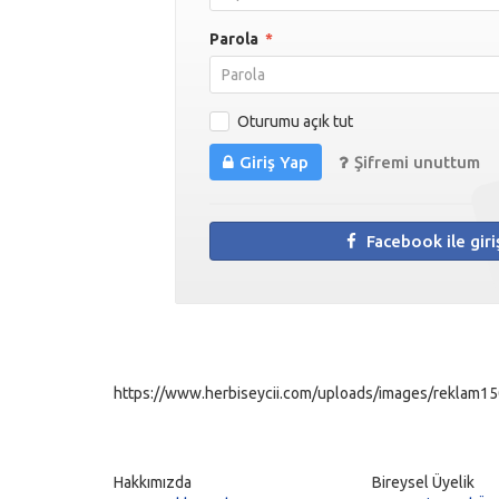
Parola
*
Oturumu açık tut
Giriş Yap
Şifremi unuttum
Facebook ile giri
https://www.herbiseycii.com/uploads/images/reklam150
Hakkımızda
Bireysel Üyelik