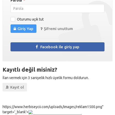
Parola
*
Oturumu açık tut
Giriş Yap
Şifremi unuttum
Facebook ile giriş yap
Kayıtlı değil misiniz?
İlan vermek için 3 saniyelik hızlı üyelik formu doldurun.
Kayıt ol
https://www.herbiseycii.com/uploads/images/reklam1500.png"
target='_blank'>