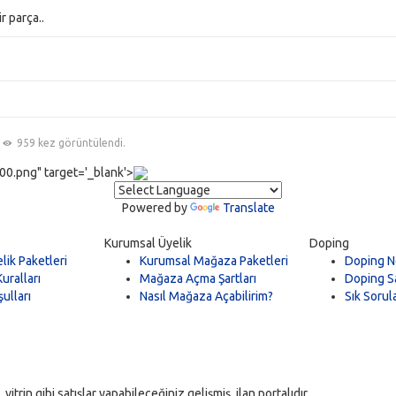
r parça..
959 kez görüntülendi.
0.png" target='_blank'>
Powered by
Translate
Kurumsal Üyelik
Doping
lik Paketleri
Kurumsal Mağaza Paketleri
Doping N
uralları
Mağaza Açma Şartları
Doping Sa
ulları
Nasıl Mağaza Açabilirim?
Sık Sorul
trin gibi satışlar yapabileceğiniz gelişmiş ilan portalıdır.