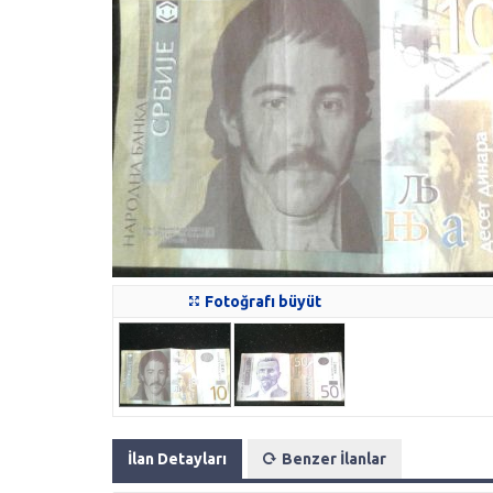
Fotoğrafı büyüt
İlan Detayları
Benzer İlanlar