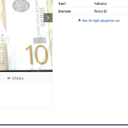
Seri
Yabancı
Durum
İkinci El
İlan ile ilgili şikayetim var
Video