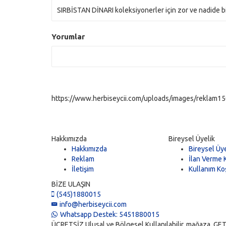
SIRBİSTAN DİNARI koleksiyonerler için zor ve nadide bi
Yorumlar
https://www.herbiseycii.com/uploads/images/reklam150
Hakkımızda
Bireysel Üyelik
Hakkımızda
Bireysel Üye
Reklam
İlan Verme K
İletişim
Kullanım Koş
BİZE ULAŞIN
(545)1880015
info@herbiseycii.com
Whatsapp Destek: 5451880015
ÜCRETSİZ Ulusal ve Bölgesel Kullanılabilir, mağaza, GET, vi