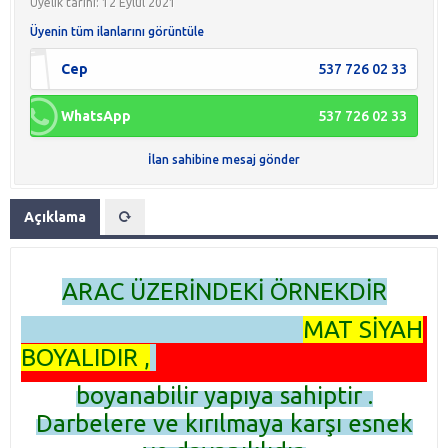
Üyelik tarihi: 12 Eylül 2021
Üyenin tüm ilanlarını görüntüle
Cep
537 726 02 33
WhatsApp
537 726 02 33
İlan sahibine mesaj gönder
Açıklama
ARAC ÜZERİNDEKİ ÖRNEKDİR
MAT SİYAH
BOYALIDIR ,
boyanabilir yapıya sahiptir .
Darbelere ve kırılmaya karşı esnek