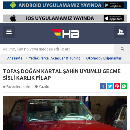
Anasayfa
Yedek Parça, Aksesuar & Tuning
Otomotiv Ekipmanları
TOFAŞ DOĞAN KARTAL ŞAHİN UYUMLU GECME
SİSLİ KARLIK FİLAP
Favorilere ekle
Yazdır