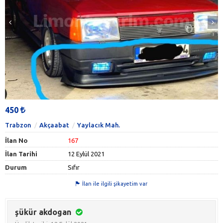
450
Trabzon
Akçaabat
Yaylacık Mah.
İlan No
167
İlan Tarihi
12 Eylül 2021
Durum
Sıfır
İlan ile ilgili şikayetim var
şükür akdogan