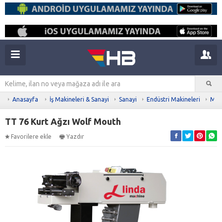
Anasayfa
İş Makineleri & Sanayi
Sanayi
Endüstri Makineleri
Meta
TT 76 Kurt Ağzı Wolf Mouth
Favorilere ekle
Yazdır