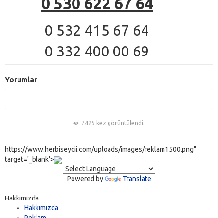
0 530 622 67 64
0 532 415 67 64
0 332 400 00 69
Yorumlar
7425 kez görüntülendi.
https://www.herbiseycii.com/uploads/images/reklam1500.png"
target='_blank'>
Powered by
Translate
Hakkımızda
Hakkımızda
Reklam