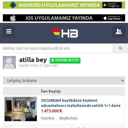
atilla bey
GÜVENILIR ÜYE
Üyelik Tarihi: 21 Eylül 2022
İlan Başlığı
OSCARDAN beylikdüzü beykent
adnankahveci mahallesinde satılık 1+1 daire
1.475.000
İstanbul
Beylikdüzü