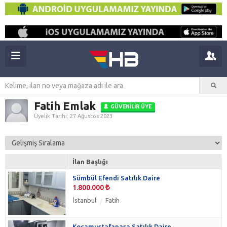
Fatih Emlak
GÜVENILIR ÜYE
Üyelik Tarihi: 27 Ağustos 2023
İlan Başlığı
Sümbül Efendi Satılık Daire
1.800.000
İstanbul
Fatih
Kocamustafapaşa Satılık Daire