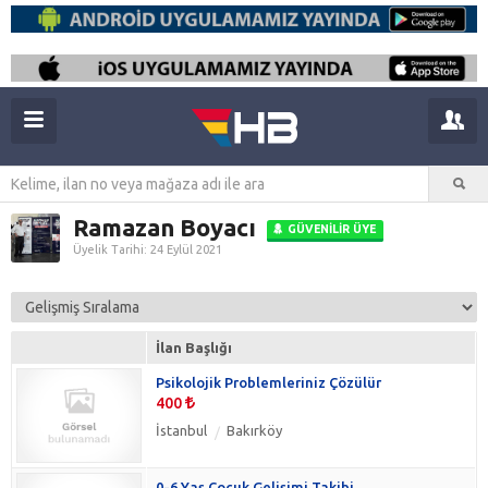
Ramazan Boyacı
GÜVENILIR ÜYE
Üyelik Tarihi: 24 Eylül 2021
İlan Başlığı
Psikolojik Problemleriniz Çözülür
400
İstanbul
Bakırköy
0-6 Yaş Çocuk Gelişimi Takibi