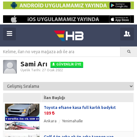
Sami Arı
GÜVENILIR ÜYE
Üyelik Tarihi: 27 Ocak 2022
İlan Başlığı
Toyota efsane kasa full karlık badykıt
189
Ankara
Yenimahalle
Golf 4 ön arka ek ön arka tanpon yan