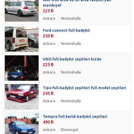
marsbıyel
225
Ankara
Yenimahalle
Ford connect full badykıt
250
Ankara
Yenimahalle
UNO full badykıt çeşitleri bizde
225
Ankara
Yenimahalle
Tipo full badykıt çeşitleri full model çeşitleri
245
Ankara
Yenimahalle
Tempra full karlık badykıt çeşitleri
490
Ankara
Etimesgut