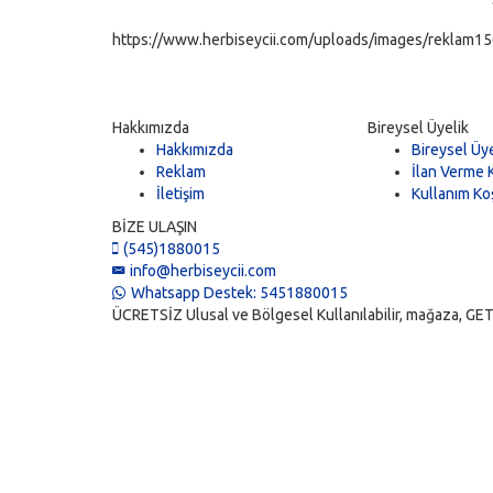
https://www.herbiseycii.com/uploads/images/reklam150
Hakkımızda
Bireysel Üyelik
Hakkımızda
Bireysel Üye
Reklam
İlan Verme K
İletişim
Kullanım Koş
BİZE ULAŞIN
(545)1880015
info@herbiseycii.com
Whatsapp Destek: 5451880015
ÜCRETSİZ Ulusal ve Bölgesel Kullanılabilir, mağaza, GET, vi