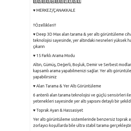
0️⃣5️⃣0️⃣5️⃣4️⃣8️⃣0️⃣1️⃣1️⃣5️⃣3️⃣
♥️ MERKEZ/ÇANAKKALE
‼️Özellikleri‼️
♥️ Deep 3D Max alan tarama & yer altı görüntüleme ciha
teknolojisi sayesinde, yer altındaki nesneleri yüksek h
çıkarın
♥️ 15 Farklı Arama Modu
Altın, Gümüş, Değerli, Boşluk, Demir ve Serbest modla
kapsamlı arama yapabilmenizi sağlar. Yer altı görüntüle
yapabilirsiniz
♥️ Alan Tarama & Yer Altı Görüntüleme
6 antenli alan tarama teknolojisi ve güçlü sensörleri ile
yetenekleri sayesinde yer altı yapısını detaylı bir şekil
♥️ Toprak Ayarı & Hassasiyet
Yer altı görüntüleme sistemlerinde benzersiz toprak ay
zorlayıcı koşullarda bile ultra stabil tarama gerçekleştir