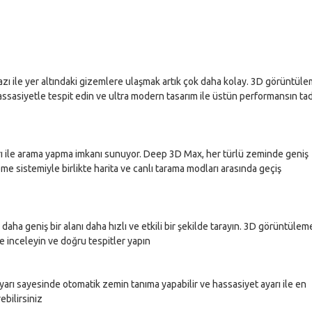
zı ile yer altındaki gizemlere ulaşmak artık çok daha kolay. 3D görüntül
assasiyetle tespit edin ve ultra modern tasarım ile üstün performansın tad
rı ile arama yapma imkanı sunuyor. Deep 3D Max, her türlü zeminde geniş
me sistemiyle birlikte harita ve canlı tarama modları arasında geçiş
 daha geniş bir alanı daha hızlı ve etkili bir şekilde tarayın. 3D görüntülem
de inceleyin ve doğru tespitler yapın
arı sayesinde otomatik zemin tanıma yapabilir ve hassasiyet ayarı ile en
ebilirsiniz