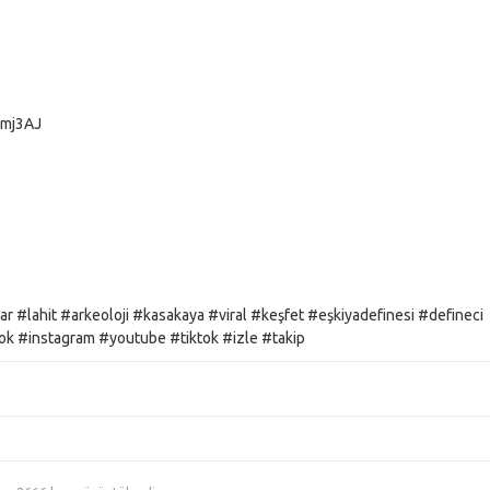
Gmj3AJ
 #lahit #arkeoloji #kasakaya #viral #keşfet #eşkiyadefinesi #defineci
 #instagram #youtube #tiktok #izle #takip