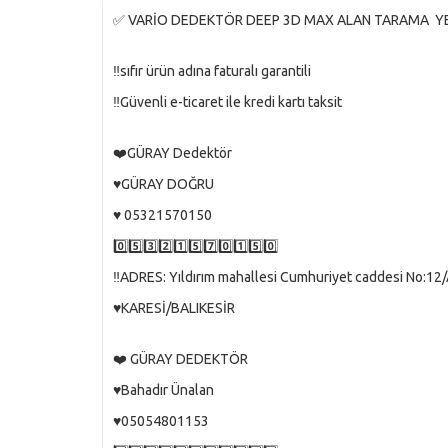
✅ VARİO DEDEKTÖR DEEP 3D MAX ALAN TARAMA Y
‼️sıfır ürün adına faturalı garantili
‼️Güvenli e-ticaret ile kredi kartı taksit
❤️GÜRAY Dedektör
♥️GÜRAY DOĞRU
♥️ 05321570150
0️⃣5️⃣3️⃣2️⃣1️⃣5️⃣7️⃣0️⃣1️⃣5️⃣0️⃣
‼️ADRES: Yıldırım mahallesi Cumhuriyet caddesi No:12
♥️KARESİ/BALIKESİR
❤️ GÜRAY DEDEKTÖR
♥️Bahadır Ünalan
♥️05054801153