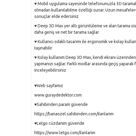
♥️ Mobil uygulama sayesinde telefonunuzla 3D taramal
olmadan kullanılabilme özelliği sunar. Uzun mesafeler
sonuçlar elde edersiniz
♥️ Deep 3D Max yer altı görüntüleme ve alan tarama sis
daha geniş ve net bir tarama sağlar
♥️ Kullanıcı odaklı tasarımı ile ergonomik ve kolay kull
taşınabilir
♥️ Kolay kullanım Deep 3D Max, kendi ekranı üzerinde
yapmanızı sağlar. Farklı modlar arasında geçiş yaparak fr
inceleyebilirsiniz
♥️Web sayfamız
www.guraydedektor.com
♥️Sahibinden param güvende
https://banaozel.sahibinden.com/ilanlarim
♥️Letgo cüzdanım güvende
https://www.letgo.com/ilanlarim