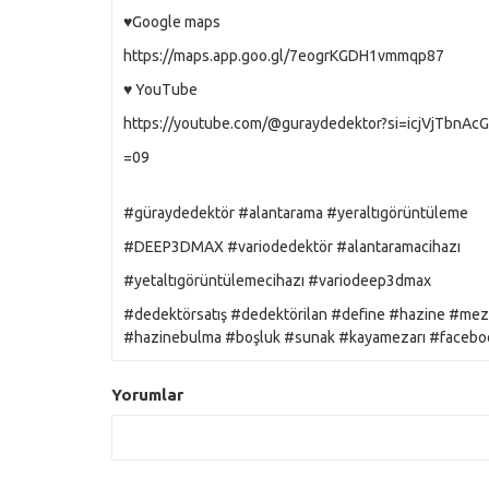
♥️Google maps
https://maps.app.goo.gl/7eogrKGDH1vmmqp87
♥️ YouTube
https://youtube.com/@guraydedektor?si=icjVjTbnAc
=09
#güraydedektör #alantarama #yeraltıgörüntüleme
#DEEP3DMAX #variodedektör #alantaramacihazı
#yetaltıgörüntülemecihazı #variodeep3dmax
#dedektörsatış #dedektörilan #define #hazine #mezar
#hazinebulma #boşluk #sunak #kayamezarı #facebook
Yorumlar