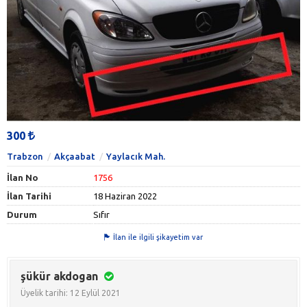
300
Trabzon
Akçaabat
Yaylacık Mah.
İlan No
1756
İlan Tarihi
18 Haziran 2022
Durum
Sıfır
İlan ile ilgili şikayetim var
şükür akdogan
Üyelik tarihi: 12 Eylül 2021