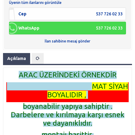
Üyenin tüm ilanlarını görüntüle
Cep
537 726 02 33
WhatsApp
537 726 02 33
İlan sahibine mesaj gönder
Açıklama
ARAC ÜZERİNDEKİ ÖRNEKDİR
MAT SİYAH
BOYALIDIR ,
boyanabilir yapıya sahiptir .
Darbelere ve kırılmaya karşı esnek
ve dayanıklıdır.
montajı basittir