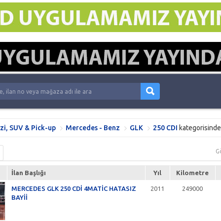
zi, SUV & Pick-up
Mercedes - Benz
GLK
250 CDI
kategorisind
G
İlan Başlığı
Yıl
Kilometre
MERCEDES GLK 250 CDİ 4MATİC HATASIZ
2011
249000
BAYİİ