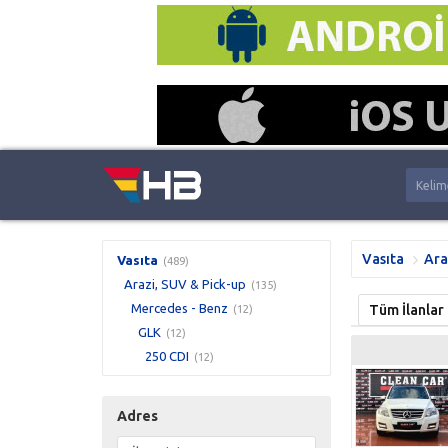
Vasıta
Ara
Vasıta
(489)
Arazi, SUV & Pick-up
(135)
Mercedes - Benz
Tüm İlanlar
(12)
GLK
(12)
250 CDI
(12)
Adres