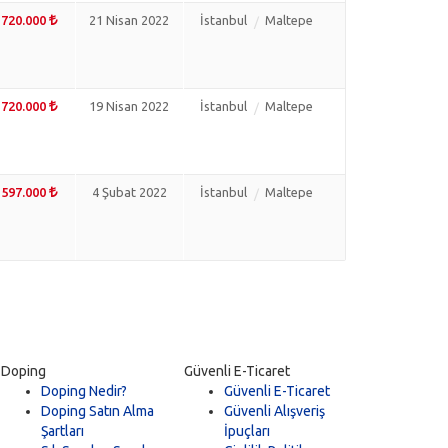
720.000
21 Nisan 2022
İstanbul
Maltepe
720.000
19 Nisan 2022
İstanbul
Maltepe
597.000
4 Şubat 2022
İstanbul
Maltepe
Doping
Güvenli E-Ticaret
Doping Nedir?
Güvenli E-Ticaret
Doping Satın Alma
Güvenli Alışveriş
Şartları
İpuçları