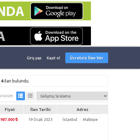
Ücretsiz İlan Ver
Giriş yap
Kayıt ol
e
4
ilan bulundu.
örünüm
Fiyat
İlan Tarihi
Adres
987.000
19 Ocak 2023
İstanbul
Maltepe