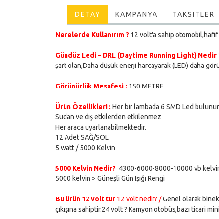
DETAY
KAMPANYA
TAKSITLER
Nerelerde Kullanırım ?
12 volt'a sahip otomobil,hafif 
Gündüz Ledi – DRL (Daytime Running Light) Nedir
şart olan,Daha düşük enerji harcayarak (LED) daha görü
Görünürlük Mesafesi :
150 METRE
Ürün Özellikleri :
Her bir lambada 6 SMD Led bulunur 
Sudan ve dış etkilerden etkilenmez
Her araca uyarlanabilmektedir.
12 Adet SAĞ/SOL
5 watt / 5000 Kelvin
5000 Kelvin Nedir?
4300-6000-8000-10000 vb kelvin d
5000 kelvin > Güneşli Gün Işığı Rengi
Bu ürün 12 volt tur
12 volt nedir? /
Genel olarak binek 
çıkışına sahiptir.24 volt ? Kamyon,otobüs,bazı ticari mini