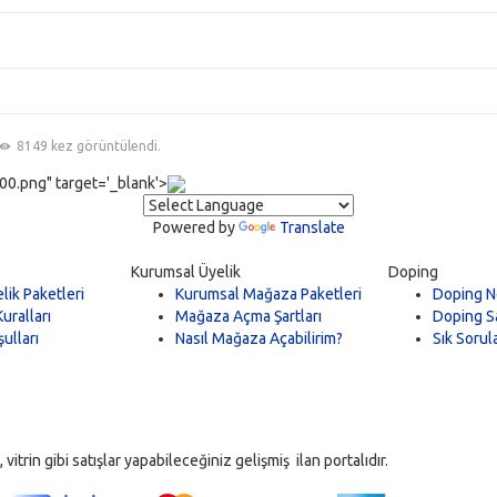
8149 kez görüntülendi.
0.png" target='_blank'>
Powered by
Translate
Kurumsal Üyelik
Doping
lik Paketleri
Kurumsal Mağaza Paketleri
Doping N
uralları
Mağaza Açma Şartları
Doping Sa
ulları
Nasıl Mağaza Açabilirim?
Sık Sorul
trin gibi satışlar yapabileceğiniz gelişmiş ilan portalıdır.