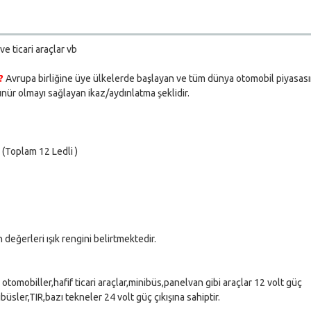
ve ticari araçlar vb
 ?
Avrupa birliğine üye ülkelerde başlayan ve tüm dünya otomobil piyasas
nür olmayı sağlayan ikaz/aydınlatma şeklidir.
(Toplam 12 Ledli )
eğerleri ışık rengini belirtmektedir.
otomobiller,hafif ticari araçlar,minibüs,panelvan gibi araçlar 12 volt güç
büsler,TIR,bazı tekneler 24 volt güç çıkışına sahiptir.