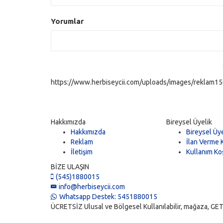
Yorumlar
https://www.herbiseycii.com/uploads/images/reklam150
Hakkımızda
Bireysel Üyelik
Hakkımızda
Bireysel Üye
Reklam
İlan Verme K
İletişim
Kullanım Koş
BİZE ULAŞIN
(545)1880015
info@herbiseycii.com
Whatsapp Destek: 5451880015
ÜCRETSİZ Ulusal ve Bölgesel Kullanılabilir, mağaza, GET, vi