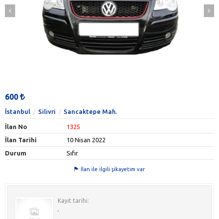
600
İstanbul
Silivri
Sancaktepe Mah.
İlan No
1325
İlan Tarihi
10 Nisan 2022
Durum
Sıfır
İlan ile ilgili şikayetim var
Kayıt tarihi:
,