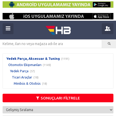
Yedek Parça, Aksesuar & Tuning
(1191)
Otomotiv Ekipmanları
(1149)
Yedek Parça
(57)
Ticari Araçlar
(18)
Minibüs & Otobüs
(18)
SONUÇLARI FİLTRELE