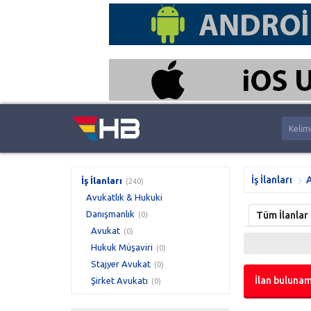
İş İlanları
A
İş İlanları
(240)
Avukatlık & Hukuki
Danışmanlık
Tüm İlanlar
(0)
Avukat
(0)
Hukuk Müşaviri
(0)
Stajyer Avukat
(0)
İlan bulunam
Şirket Avukatı
(0)