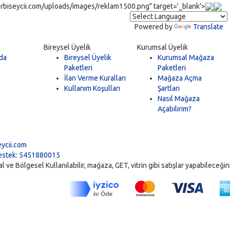
rbiseycii.com/uploads/images/reklam1500.png" target='_blank'>
Powered by
Translate
Bireysel Üyelik
Kurumsal Üyelik
da
Bireysel Üyelik
Kurumsal Mağaza
Paketleri
Paketleri
İlan Verme Kuralları
Mağaza Açma
Kullanım Koşulları
Şartları
Nasıl Mağaza
Açabilirim?
5
ycii.com
stek: 5451880015
ve Bölgesel Kullanılabilir, mağaza, GET, vitrin gibi satışlar yapabileceğiniz