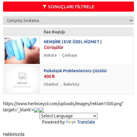
İşyeri Hekimi
(0)
SONUÇLARI FİLTRELE
Laborant
(0)
Paramedik
(0)
Pratisyen Hekim
(0)
İlan Başlığı
Spor Hastalıkları Uzmanı
(0)
HEMŞİRE ( EVE ÖZEL HİZMET )
Tıbbi Sekreter
(0)
Görüşülür
Uzman Doktor
(0)
Ankara
Çankaya
Veteriner
(0)
Psikolojik Problemleriniz Çözülür
400
İstanbul
Bakırköy
https://www.herbiseycii.com/uploads/images/reklam1500.png"
target='_blank'>
Powered by
Translate
Hakkımızda