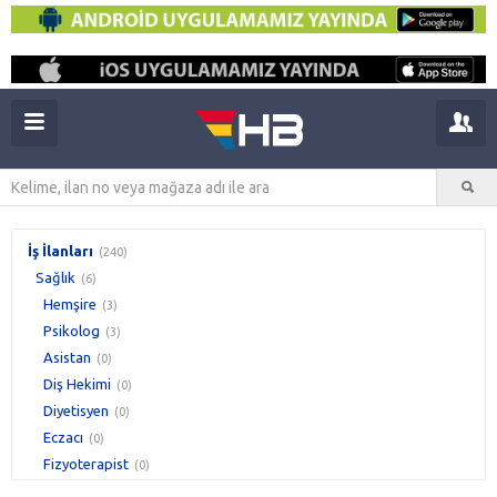
İş İlanları
(240)
Sağlık
(6)
Hemşire
(3)
Psikolog
(3)
Asistan
(0)
Diş Hekimi
(0)
Diyetisyen
(0)
Eczacı
(0)
Fizyoterapist
(0)
İş Güvenliği Uzmanı
(0)