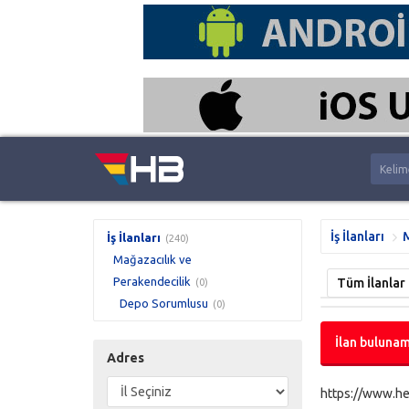
İş İlanları
M
İş İlanları
(240)
Mağazacılık ve
Perakendecilik
Tüm İlanlar
(0)
Depo Sorumlusu
(0)
İlan bulunam
Adres
https://www.he