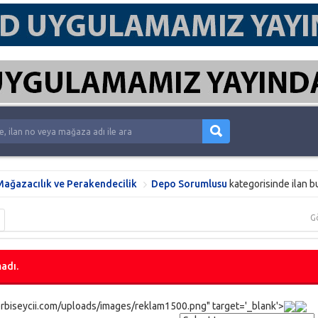
ağazacılık ve Perakendecilik
Depo Sorumlusu
kategorisinde ilan b
G
adı.
rbiseycii.com/uploads/images/reklam1500.png" target='_blank'>