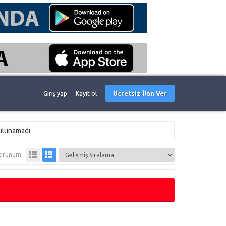
Ücretsiz İlan Ver
Giriş yap
Kayıt ol
ulunamadı.
örünüm