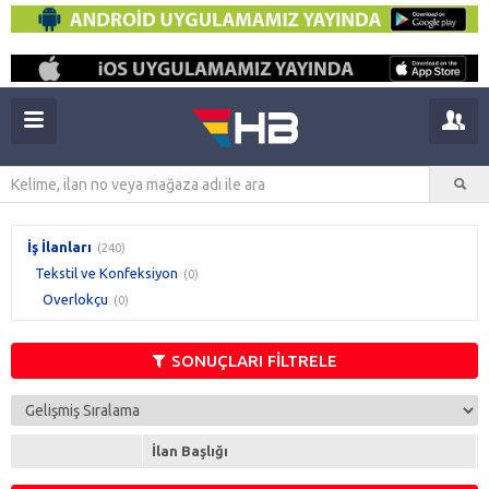
İş İlanları
(240)
Tekstil ve Konfeksiyon
(0)
Overlokçu
(0)
SONUÇLARI FİLTRELE
İlan Başlığı