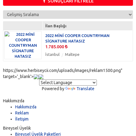
SONUÇLARI FİLTRELE
İlan Başlığı
2022 MİNİ COOPER COUNTRYMAN
SİGNATURE HATASIZ
1.785.000
İstanbul
Maltepe
https://www.herbiseycii.com/uploads/images/reklam1500.png"
target='_blank'>
Powered by
Translate
Hakkımızda
Hakkımızda
Reklam
İletişim
Bireysel Üyelik
Bireysel Üyelik Paketleri