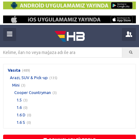
Vasıta
(489)
Arazi, SUV & Pick-up
(135)
Mini
(3)
Cooper Countryman
(3)
1.5
(3)
1.6
(0)
1.6 D
(0)
1.6 S
(0)