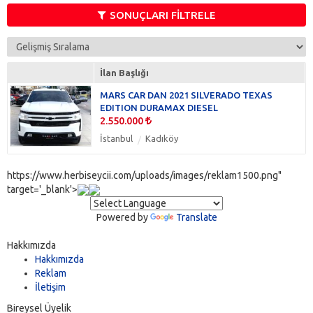
Tahoe
(0)
SONUÇLARI FİLTRELE
Trax
(0)
İlan Başlığı
MARS CAR DAN 2021 SILVERADO TEXAS
EDITION DURAMAX DIESEL
2.550.000
İstanbul
Kadıköy
https://www.herbiseycii.com/uploads/images/reklam1500.png"
target='_blank'>
Powered by
Translate
Hakkımızda
Hakkımızda
Reklam
İletişim
Bireysel Üyelik