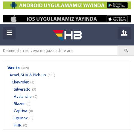
Vasıta
(489)
Arazi, SUV & Pick-up
(135)
Chevrolet
(3)
Silverado
(3)
Avalanche
(0)
Blazer
(0)
Captiva
(0)
Equinox
(0)
HHR
(0)
Suburban
(0)