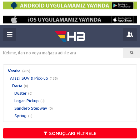
Vasıta
(489)
Arazi, SUV & Pick-up
(135)
Dacia
(0)
Duster
(0)
Logan Pickup
(0)
Sandero Stepway
(0)
Spring
(0)
SONUÇLARI FİLTRELE