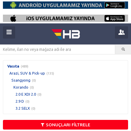
Vasıta
(489)
Arazi, SUV & Pick-up
(135)
Ssangyong
(0)
Korando
(0)
2.0 E XDI 2.0
(0)
2.9 D
(0)
3.2 SELX
(0)
SONUÇLARI FİLTRELE