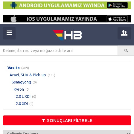
Vasıta
(489)
Arazi, SUV & Pick-up
(135)
Ssangyong
(0)
Kyron
(0)
2.0 L XDI
(0)
2.0 XDI
(0)
SONUÇLARI FİLTRELE