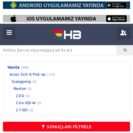
Vasıta
(489)
Arazi, SUV & Pick-up
(135)
Ssangyong
(0)
Rexton
(0)
2.0 D
(0)
2.0 e-XDI W
(0)
2.7 XDI
(0)
SONUÇLARI FİLTRELE