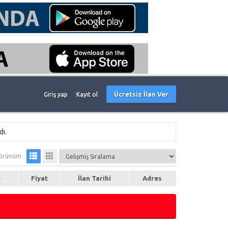
Ücretsiz İlan Ver
Giriş yap
Kayıt ol
dı.
örünüm
e
Fiyat
İlan Tarihi
Adres