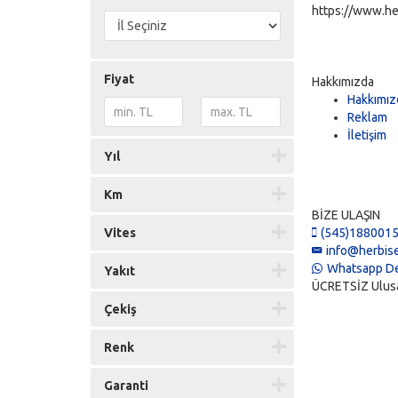
https://www.he
Fiyat
Hakkımızda
Hakkımız
Reklam
İletişim
Yıl
Km
BİZE ULAŞIN
Vites
(545)188001
info@herbise
Whatsapp De
Yakıt
ÜCRETSİZ Ulusal 
Çekiş
Renk
Garanti