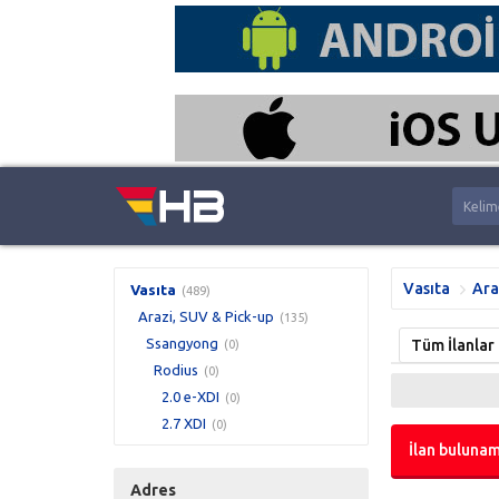
Vasıta
Ara
Vasıta
(489)
Arazi, SUV & Pick-up
(135)
Ssangyong
Tüm İlanlar
(0)
Rodius
(0)
2.0 e-XDI
(0)
2.7 XDI
(0)
İlan bulunam
Adres