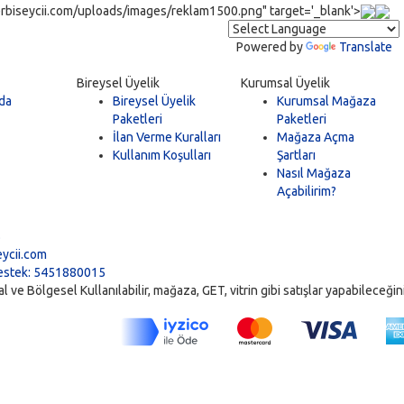
rbiseycii.com/uploads/images/reklam1500.png" target='_blank'>
Powered by
Translate
Bireysel Üyelik
Kurumsal Üyelik
da
Bireysel Üyelik
Kurumsal Mağaza
Paketleri
Paketleri
İlan Verme Kuralları
Mağaza Açma
Kullanım Koşulları
Şartları
Nasıl Mağaza
Açabilirim?
5
ycii.com
stek: 5451880015
ve Bölgesel Kullanılabilir, mağaza, GET, vitrin gibi satışlar yapabileceğiniz