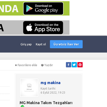
Ücretsiz İlan Ver
Giriş yap
Kayıt ol
Favorilere ekle
Yazdır
mg makina
Kayıt tarihi:
6 Eylül 2022, 19:23
MG Makina Takım Tezgahları