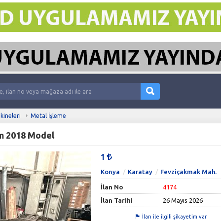
kineleri
Metal İşleme
m 2018 Model
1
Konya
Karatay
Fevziçakmak Mah.
İlan No
4174
İlan Tarihi
26 Mayıs 2026
İlan ile ilgili şikayetim var