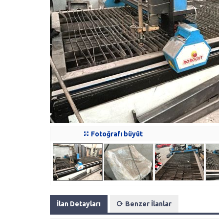
Fotoğrafı büyüt
İlan Detayları
Benzer İlanlar