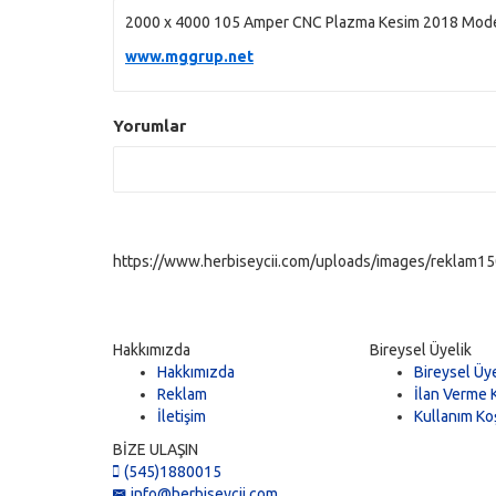
2000 x 4000 105 Amper CNC Plazma Kesim 2018 Mod
www.mggrup.net
Yorumlar
https://www.herbiseycii.com/uploads/images/reklam150
Hakkımızda
Bireysel Üyelik
Hakkımızda
Bireysel Üye
Reklam
İlan Verme K
İletişim
Kullanım Koş
BİZE ULAŞIN
(545)1880015
info@herbiseycii.com