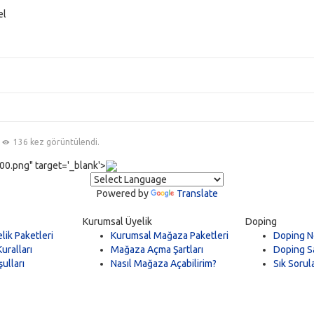
el
136 kez görüntülendi.
0.png" target='_blank'>
Powered by
Translate
Kurumsal Üyelik
Doping
lik Paketleri
Kurumsal Mağaza Paketleri
Doping N
uralları
Mağaza Açma Şartları
Doping Sa
ulları
Nasıl Mağaza Açabilirim?
Sık Sorul