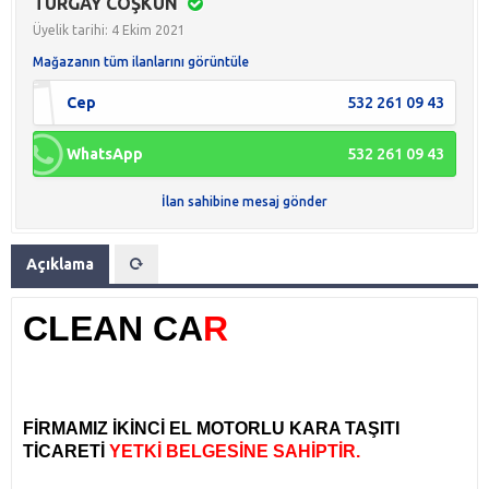
TURGAY COŞKUN
Üyelik tarihi: 4 Ekim 2021
Mağazanın tüm ilanlarını görüntüle
Cep
532 261 09 43
WhatsApp
532 261 09 43
İlan sahibine mesaj gönder
Açıklama
CLEAN CA
R
FİRMAMIZ İKİNCİ EL MOTORLU KARA TAŞITI
TİCARETİ
YETKİ BELGESİNE SAHİPTİR.