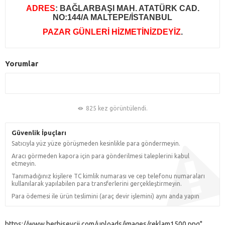
ADRES
: BAĞLARBAŞI MAH. ATATÜRK CAD.
NO:144/A MALTEPE/İSTANBUL
PAZAR GÜNLERİ HİZMETİNİZDEYİZ
.
Yorumlar
825 kez görüntülendi.
Güvenlik İpuçları
Satıcıyla yüz yüze görüşmeden kesinlikle para göndermeyin.
Aracı görmeden kapora için para gönderilmesi taleplerini kabul
etmeyin.
Tanımadığınız kişilere TC kimlik numarası ve cep telefonu numaraları
kullanılarak yapılabilen para transferlerini gerçekleştirmeyin.
Para ödemesi ile ürün teslimini (araç devir işlemini) aynı anda yapın
https://www.herbiseycii.com/uploads/images/reklam1500.png"