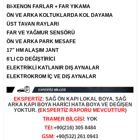
BI-XENON FARLAR + FAR YIKAMA
ÖN VE ARKA KOLTUKLARDA KOL DAYAMA
ÜST TAVAN RAYLARI
FAR VE YAĞMUR SENSÖRÜ
ÖN VE ARKA PARK MESAFE
17” HM ALAŞIM JANT
6’LI CD DEĞİŞTİRİCİ
ELEKTRİKLİ KATLANIR DIŞ AYNALAR
ELEKTROKROM İÇ VE DIŞ AYNALAR
EKSPERTİZ
: SAĞ ÖN KAPI LOKAL BOYA, SAĞ
ARKA KAPI BOYA HARİCİ HATA BOYA VE DEĞİŞEN
YOKTUR. (
EKSPERTİZ RAPORU MEVCUTTUR
)
TRAMER BİLGİSİ
: YOK
TE
l
:+90(216) 305 8484
GSM
: +90(532) 261 0943