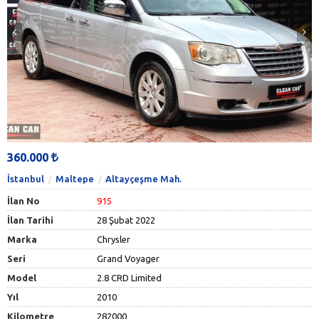
360.000
İstanbul
Maltepe
Altayçeşme Mah.
İlan No
915
İlan Tarihi
28 Şubat 2022
Marka
Chrysler
Seri
Grand Voyager
Model
2.8 CRD Limited
Yıl
2010
Kilometre
282000