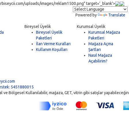
rbiseycii.com/uploads/images/reklam1500.png" target='_blank'>
Powered by
Translate
Bireysel Üyelik
Kurumsal Üyelik
da
Bireysel Üyelik
Kurumsal Mağaza
Paketleri
Paketleri
İlan Verme Kuralları
Mağaza Açma
Kullanım Koşulları
Şartları
Nasıl Mağaza
Açabilirim?
5
ycii.com
stek: 5451880015
ve Bölgesel Kullanılabilir, mağaza, GET, vitrin gibi satışlar yapabileceğiniz