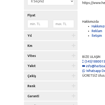
https://www.he
Fiyat
Hakkımızda
Hakkımız
Reklam
Yıl
İletişim
Km
Vites
BİZE ULAŞIN
(545)188001
Yakıt
info@herbise
Whatsapp De
ÜCRETSİZ Ulusal 
Çekiş
Renk
Garanti