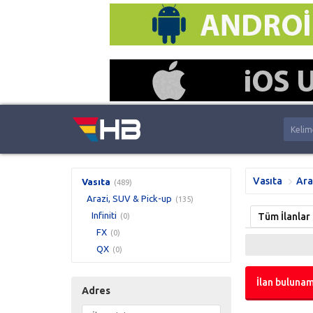
Vasıta
Ara
Vasıta
(489)
Arazi, SUV & Pick-up
(135)
Infiniti
Tüm İlanlar
(0)
FX
(0)
QX
(0)
İlan bulunam
Adres