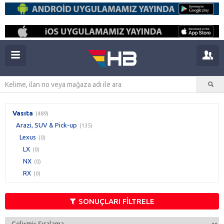
Vasıta
(489)
Arazi, SUV & Pick-up
(135)
Lexus
(0)
LX
(0)
NX
(0)
RX
(0)
SONUÇLARI FİLTRELE